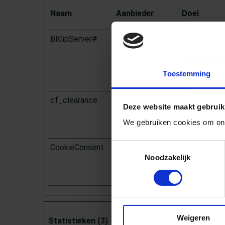
Naam
Aanbieder
Doel
BIGipServer#
embed.email-
Gebruikt om
provider.eu
website te d
verschillen
Toestemming
responstijde
cf_clearance
scribit.pro
Deze cookie
Deze website maakt gebruik
om ondersc
We gebruiken cookies om ons
tussen mens
Toestemmingsselectie
CookieConsent
Cookiebot
(Opent in een ni
Slaat de co
Noodzakelijk
gebruiker op
domein
Weigeren
Statistieken (3)