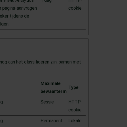
r Piwik Analytics
1 dag
HTTP-
 pagina-aanvragen
cookie
eker tijdens de
lgen.
nog aan het classificeren zijn, samen met
Maximale
Type
bewaartermijn
ng
Sessie
HTTP-
cookie
ng
Permanent
Lokale