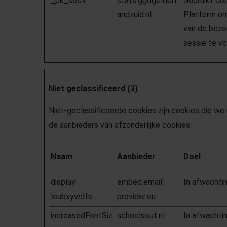
_pk_ses#
stats.ggdgelderl
Gebruikt doo
andzuid.nl
Platform om
van de bezo
sessie te vo
Niet geclassificeerd (3)
Niet-geclassificeerde cookies zijn cookies die we 
de aanbieders van afzonderlijke cookies.
Naam
Aanbieder
Doel
display-
embed.email-
In afwachti
leubxywdfe
provider.eu
increasedFontSiz
schoolsout.nl
In afwachti