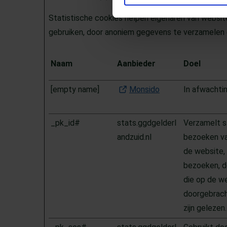
Statistische cookies helpen eigenaren van websi
gebruiken, door anoniem gegevens te verzamelen 
Naam
Aanbieder
Doel
[empty name]
Monsido
(Opent in een nieu
In afwachti
_pk_id#
stats.ggdgelderl
Verzamelt s
andzuid.nl
bezoeken va
de website, 
bezoeken, d
die op de we
doorgebrach
zijn gelezen.