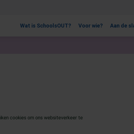
, gebruik de pijlen om omhoog en omlaag te gaan naar de gewen
Wat is SchoolsOUT?
Voor wie?
Aan de sl
iken cookies om ons websiteverkeer te