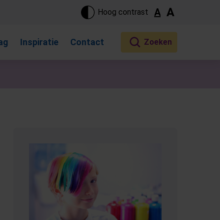
ste pagina. Touch-apparaat gebruikers, bewegen door aanraking 
A
A
Hoog contrast
ag
Inspiratie
Contact