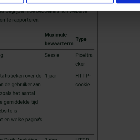
tes begrijpen hoe bezoekers hun website
en te rapporteren.
Maximale
Type
bewaartermijn
w tabblad)
ng
Sessie
Pixeltra
cker
tatistieken over de
1 jaar
HTTP-
n de gebruiker aan
cookie
zoals het aantal
e gemiddelde tijd
bsite is
t en welke pagina's