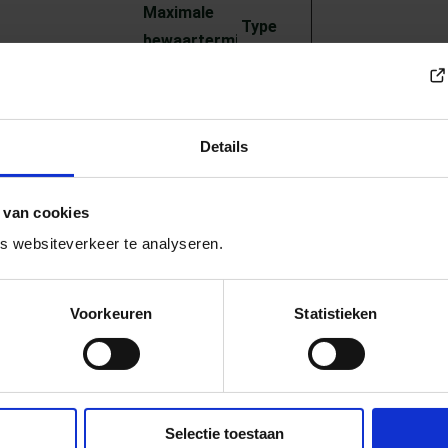
Maximale
Type
bewaartermijn
 verkeer naar de
Sessie
HTTP-
istribueren op
cookie
de servers om de
Details
n te optimaliseren.
 wordt gebruikt
1 jaar
HTTP-
 van cookies
heid te maken
cookie
 websiteverkeer te analyseren.
en en bots.
euw tabblad)
okiestatus van de
3 maanden
HTTP-
Voorkeuren
Statistieken
 voor het huidige
cookie
Selectie toestaan