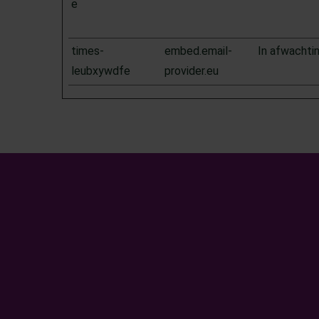
e
times-
embed.email-
In afwachti
leubxywdfe
provider.eu