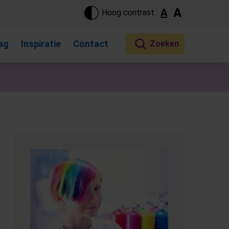
ste pagina. Touch-apparaat gebruikers, bewegen door aanraking 
A
A
Hoog contrast
ag
Inspiratie
Contact