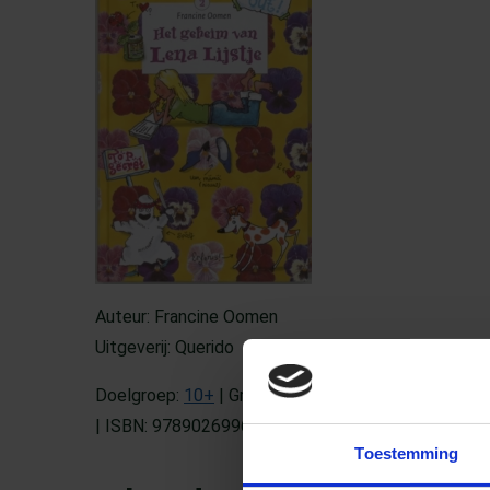
Auteur: Francine Oomen
Uitgeverij: Querido
Doelgroep:
10+
| Groep: Groep 7 t/m 8 | Jaar: 2003
| ISBN: 9789026996474
Toestemming