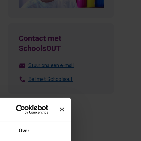
Contact met
SchoolsOUT
Stuur ons een e-mail
Bel met Schoolsout
(Opent in een nieuw tabblad)
Over