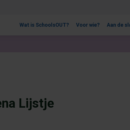
, gebruik de pijlen om omhoog en omlaag te gaan naar de gewen
Wat is SchoolsOUT?
Voor wie?
Aan de sl
na Lijstje