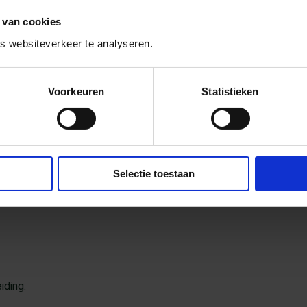
 van cookies
 websiteverkeer te analyseren.
er groeien, haar vriendin San, haar vriend
lla-tuttebella, de nieuwe vriendin van haar
eet komen steeds vaker op bezoek bij haar
Voorkeuren
Statistieken
en met haar moeder. En zelf wordt ze
weet, maakt ze lijstjes: wat vind ik van Andrea
kking: het gaat erom dat Andrea een vrouw
en me misschien gaan pesten. Haar acties om
Selectie toestaan
e maken voor haar vader en haar geheimen
at ze héél erg gegroeid is, van binnen.
iding.