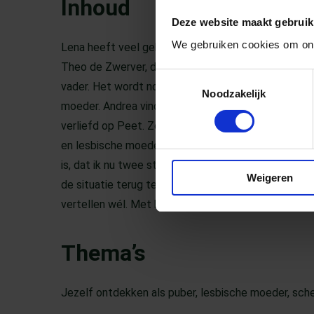
Inhoud
Deze website maakt gebruik
We gebruiken cookies om ons
Lena heeft veel geheime, soms gemene gedachten: ov
Theo de Zwerver, de geërfde hond Bibberbertje en E
Toestemmingsselectie
vader. Het wordt nog erger: Andrea en haar zoon P
Noodzakelijk
moeder. Andrea vindt ze oké, tot ze haar ziet zoen
verliefd op Peet. Zoals altijd, als ze het niet meer 
en lesbische moeders, wat kan ik doen? Haar ontde
is, dat ik nu twee stiefmoeders krijg en dat ander
Weigeren
de situatie terug te draaien werken niet. Een lijstj
vertellen wél. Met haar laatste lijstje ontdekt ze, d
Thema’s
Jezelf ontdekken als puber, lesbische moeder, sche