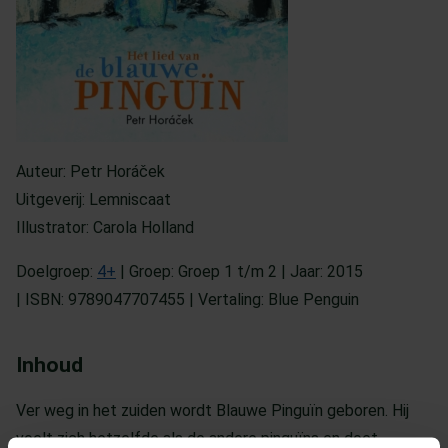
Auteur: Petr Horáček
Uitgeverij: Lemniscaat
Illustrator: Carola Holland
Doelgroep:
4+
| Groep: Groep 1 t/m 2 | Jaar: 2015
| ISBN: 9789047707455 | Vertaling: Blue Penguin
Inhoud
Ver weg in het zuiden wordt Blauwe Pinguïn geboren. Hij
voelt zich hetzelfde als de andere pinguïns en doet