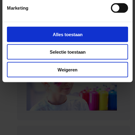
van ijzig blauw tot warm oranje zijn de pinguïns groot en
Marketing
sober getekend. Zo ontstaat een intens beeld van de ijs-
en waterwereld waarin pinguïns leven.
Alles toestaan
Selectie toestaan
Weigeren