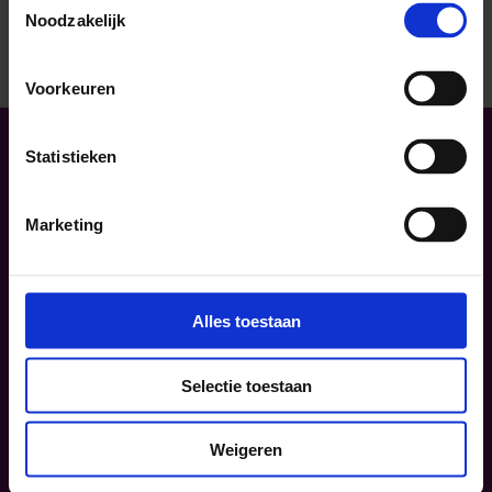
Bijvoorbeeld bij de start van het schooljaar en rond Coming
Noodzakelijk
Out Dag en Paarse Vrijdag. Je vindt er nieuws over actuele
Meer lezen
ontwikkelingen en ontvangt praktische tips voor in de klas
Voorkeuren
en […]
Statistieken
Marketing
Bekijk ook:
Nieuws
GGD Gelderland-Zuid
Alles toestaan
Privacy (GGD)
Tips en klachten (GGD)
Selectie toestaan
Populair
Weigeren
Contact