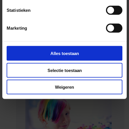
lieten zien wat zij in hun mars hebben. Dat is veel. Heel
Statistieken
veel! Wij zijn klaar voor die toekomst. Een ding is zeker,
volgend jaar is er weer een editie van Roze Woensdag
Marketing
Jong! Want het geluk was van de gezichten van de
bezoekers af te lezen. Een betere reden om een
evenement te organiseren is er niet.
Alles toestaan
Foto’s: Marcel Krijgsman
Selectie toestaan
Weigeren