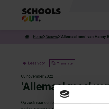
Als de resultaten voor automatisch aanvullen beschikbaar zijn
Home
Nieuws
‘Allemaal mee’ van Hanny 
Lees voor
Translate
08 november 2022
‘Allemaal mee’ va
Op zoek naar een boek voor de allerkleinsten om vo