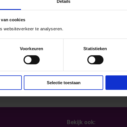
het boek ‘Allemaal mee’. Kijk op de website
Details
en of bestel
hier
het boek.
 van cookies
 websiteverkeer te analyseren.
Voorkeuren
Statistieken
Selectie toestaan
Bekijk ook: