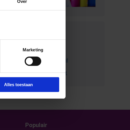
Over
Contact met
SchoolsOUT
Marketing
Stuur ons een e-mail
Bel met Schoolsout
Alles toestaan
Populair