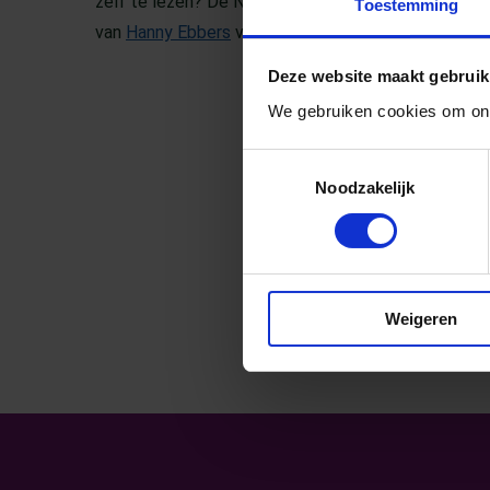
zelf te lezen? De Nijmeegse Hanny Ebbers schreef 
Toestemming
van
Hanny Ebbers
voor meer informatie en lesbriev
Deze website maakt gebruik
We gebruiken cookies om ons
Toestemmingsselectie
Noodzakelijk
Weigeren