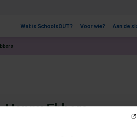
, gebruik de pijlen om omhoog en omlaag te gaan naar de gewen
Wat is SchoolsOUT?
Voor wie?
Aan de sl
Ebbers
n Hanny Ebbers
or te lezen of voor de oudere kinderen om