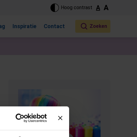
ste pagina. Touch-apparaat gebruikers, bewegen door aanraking 
A
A
Hoog contrast
ag
Inspiratie
Contact
(Opent in een nieuw tabblad)