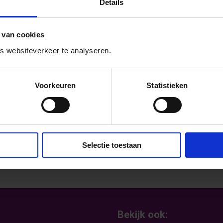
Details
 de verschillende leeftijden! Bij deze
 van cookies
leerkracht Hanny Ebbers lesbrieven
 websiteverkeer te analyseren.
n de slag te gaan:
Voorkeuren
Statistieken
Selectie toestaan
Bekijk ook: