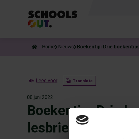
Als de resultaten voor automatisch aanvullen beschikbaar zijn
Home
Nieuws
Boekentip: Drie boekentip
Lees voor
Translate
08 juni 2022
Boekentip: Drie b
lesbrieven voor d