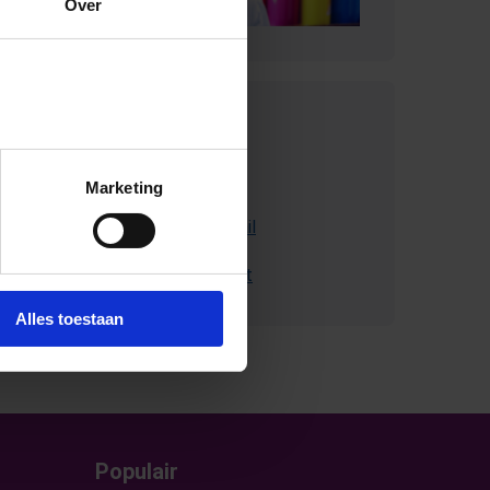
Over
Contact met
SchoolsOUT
Marketing
Stuur ons een e-mail
Bel met Schoolsout
Alles toestaan
Populair