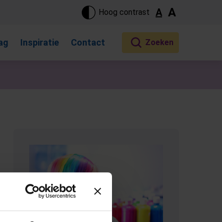
ste pagina. Touch-apparaat gebruikers, bewegen door aanraking 
A
A
Hoog contrast
ag
Inspiratie
Contact
(Opent in een nieuw tabblad)