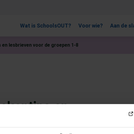
, gebruik de pijlen om omhoog en omlaag te gaan naar de gewen
Wat is SchoolsOUT?
Voor wie?
Aan de sl
s en lesbrieven voor de groepen 1-8
oekentips en
e groepen 1-8