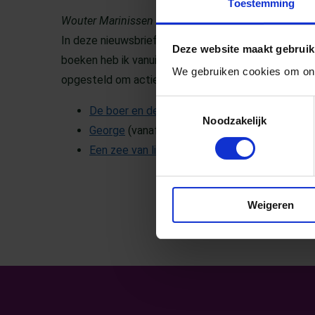
Toestemming
Wouter Marinissen – bibliotheek Nijmegen
In deze nieuwsbrief maar liefst drie boekentips voor
Deze website maakt gebruik
boeken heb ik vanuit de bieb samen met voormalig 
We gebruiken cookies om ons
opgesteld om actief met deze boeken in de klas aa
Toestemmingsselectie
De boer en de dierenarts
(vanaf 3 jaar)
Noodzakelijk
George
(vanaf 10 jaar)
Een zee van liefde
(vanaf 4 jaar)
Weigeren