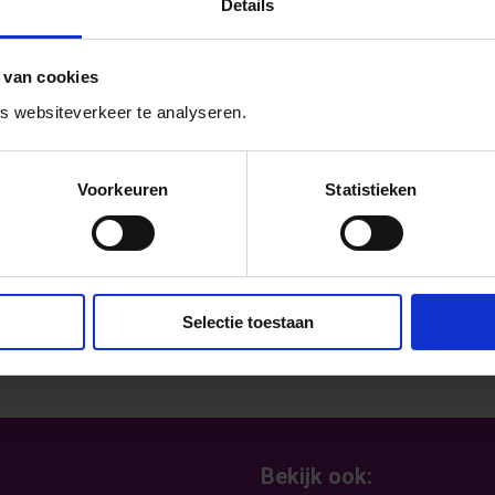
 organiseren we op woensdagmiddag 12 of 19
Details
 deze data. Meer informatie over de
 van cookies
 websiteverkeer te analyseren.
Voorkeuren
Statistieken
Selectie toestaan
Bekijk ook: