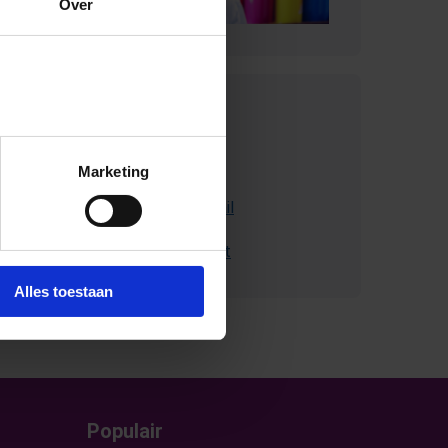
Over
Contact met
SchoolsOUT
Marketing
Stuur ons een e-mail
Bel met Schoolsout
Alles toestaan
Populair