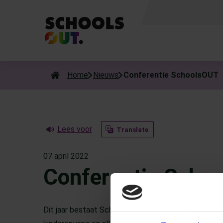
Als de resultaten voor automatisch aanvullen beschikbaar zijn
Home
Nieuws
Conferentie SchoolsOUT
Lees voor
Translate
07 april 2022
Conferentie Scho
Dit jaar bestaat SchoolsOUT al 20 jaar. Dat willen 