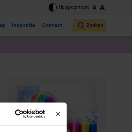
ste pagina. Touch-apparaat gebruikers, bewegen door aanraking 
A
A
Hoog contrast
ag
Inspiratie
Contact
(Opent in een nieuw tabblad)