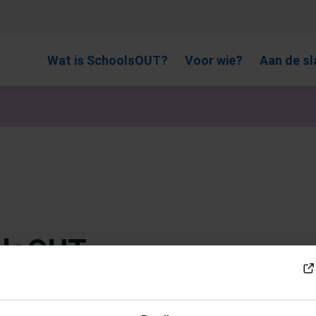
, gebruik de pijlen om omhoog en omlaag te gaan naar de gewen
Wat is SchoolsOUT?
Voor wie?
Aan de sl
olsOUT
we natuurlijk graag vieren samen met de