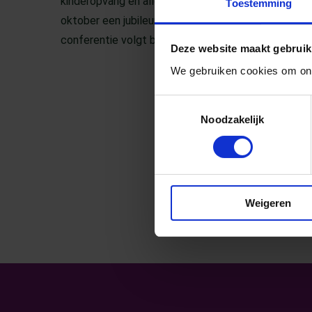
kinderopvang en alle scholen in Nijmegen. Daarom
Toestemming
oktober een jubileumconferentie. Reserveer alvast
conferentie volgt binnenkort.
Deze website maakt gebruik
We gebruiken cookies om ons
Toestemmingsselectie
Noodzakelijk
Weigeren