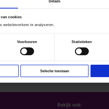
Details
r weer een Paarse Vrijdag wedstrijd.
ter? Organiseren jullie een ludieke Paarse
 van cookies
er een foto van jullie Paarse Vrijdag
 websiteverkeer te analyseren.
e Vrijdag activiteit. Alles mag en kan. De meest
taart.
Voorkeuren
Statistieken
Selectie toestaan
Bekijk ook: