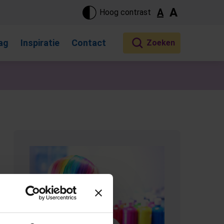
ste pagina. Touch-apparaat gebruikers, bewegen door aanraking 
A
A
Hoog contrast
ag
Inspiratie
Contact
(Opent in een nieuw tabblad)