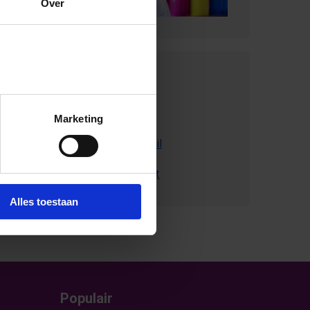
Over
Contact met
SchoolsOUT
Marketing
Stuur ons een e-mail
Bel met Schoolsout
Alles toestaan
Populair