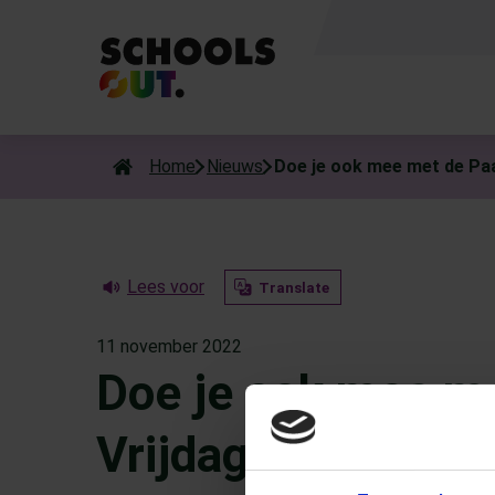
Als de resultaten voor automatisch aanvullen beschikbaar zijn
Home
Nieuws
Doe je ook mee met de Paa
Lees voor
Translate
11 november 2022
Doe je ook mee m
Vrijdag posterweds