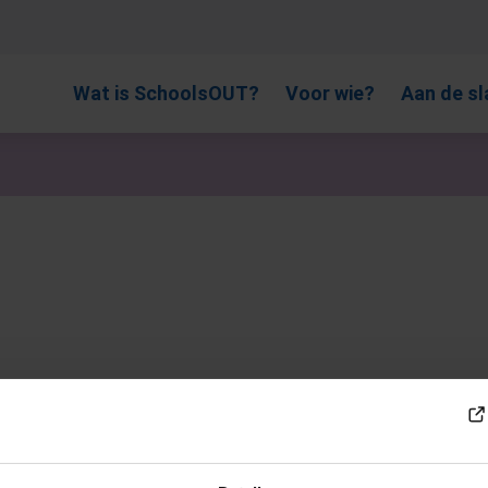
, gebruik de pijlen om omhoog en omlaag te gaan naar de gewen
Wat is SchoolsOUT?
Voor wie?
Aan de sl
het COC organiseren iedere maand de leukste