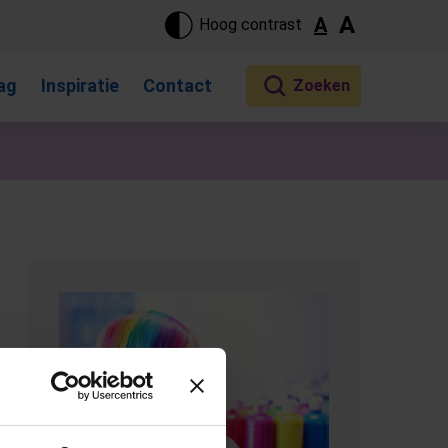
ste pagina. Touch-apparaat gebruikers, bewegen door aanraking 
A
A
Hoog contrast
ag
Inspiratie
Contact
(Opent in een nieuw tabblad)