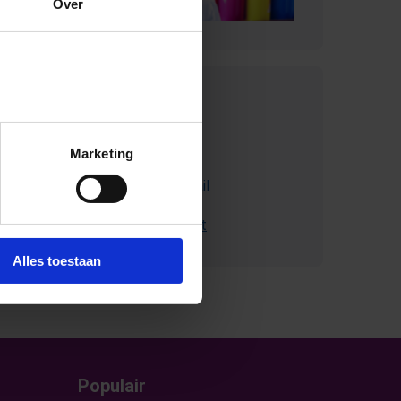
Over
Contact met
SchoolsOUT
Marketing
Stuur ons een e-mail
Bel met Schoolsout
Alles toestaan
Populair