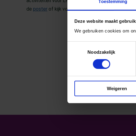
activiteiten voor LHBTIQ+ jongeren in en rondom
Toestemming
de
poster
of kijk voor meer informatie op de
insta
Deze website maakt gebruik
We gebruiken cookies om ons
Toestemmingsselectie
Noodzakelijk
Weigeren