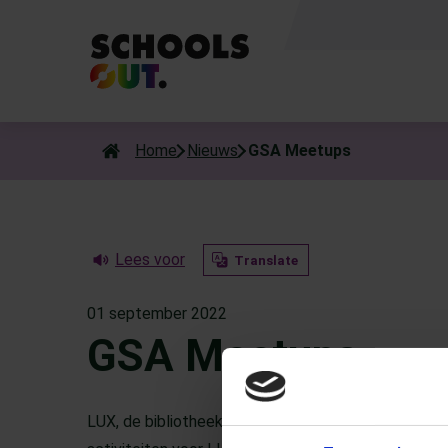
Als de resultaten voor automatisch aanvullen beschikbaar zijn
Home
Nieuws
GSA Meetups
Lees voor
Translate
01 september 2022
GSA Meetups
LUX, de bibliotheek en het voorlichtingsteam van 