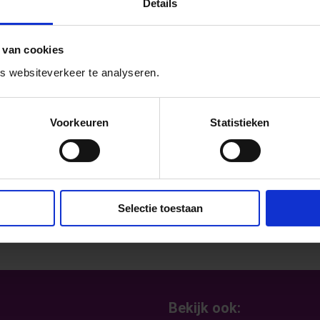
 Nijmegen; de GSA Meetups! Download
Details
grampagina GSA Meetups
.
 van cookies
 websiteverkeer te analyseren.
Voorkeuren
Statistieken
Selectie toestaan
Bekijk ook: