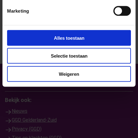
Contact met SchoolsOUT
Marketing
Stuur ons een e-mail
Bel met Schoolsout
Alles toestaan
Selectie toestaan
Weigeren
Bekijk ook:
Nieuws
GGD Gelderland-Zuid
Privacy (GGD)
Tips en klachten (GGD)