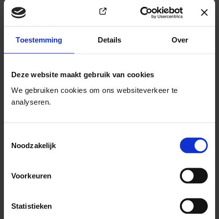
het
hier
terug kijken. Tijdens dit webinar vertelt Meijburg
over het belang van positieve seksuele vorming. Ook krijg je
(Opent in e
tips en handvatten om gendergelijkheid en seksueel plezier
Toestemming
Details
Over
in de klas bespreekbaar te maken.
Deze website maakt gebruik van cookies
We gebruiken cookies om ons websiteverkeer te
analyseren.
Toestemmingsselectie
Noodzakelijk
Voorkeuren
Statistieken