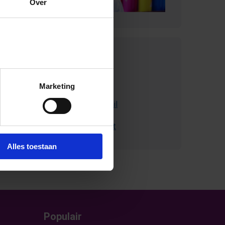
Over
Contact met
SchoolsOUT
Marketing
Stuur ons een e-mail
Bel met Schoolsout
Alles toestaan
Populair