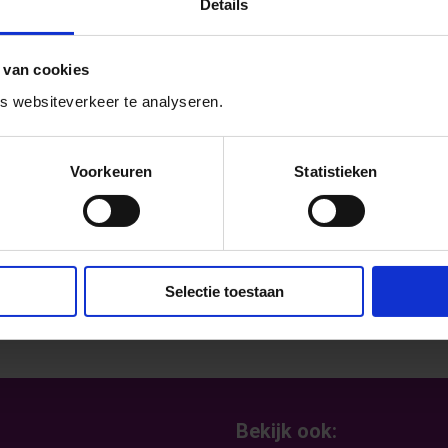
 van school afgaan? Hoe zorg je ervoor dat
Details
eleidende docent kijken als er iets
svragen tijdens de tweede meeting voor alle
 van cookies
en aanlokkelijke kansen rond de EuroGames
 websiteverkeer te analyseren.
arjolein Hordijk van de bieb over hun nieuwe
Voorkeuren
Statistieken
 aansluiten? Laat het dan even weten via
Selectie toestaan
Bekijk ook: