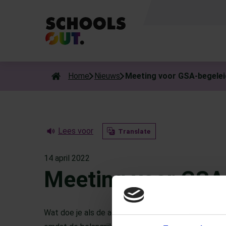
Als de resultaten voor automatisch aanvullen beschikbaar zijn
Home
Nieuws
Meeting voor GSA-begelei
Lees voor
Translate
14 april 2022
Meeting voor GSA
Wat doe je als de actieve en stevige
Gender & S