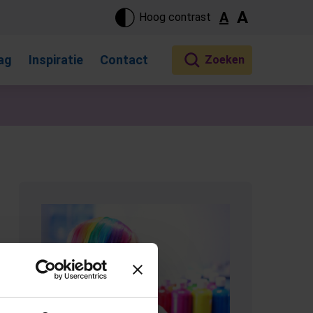
ste pagina. Touch-apparaat gebruikers, bewegen door aanraking 
A
A
Hoog contrast
ag
Inspiratie
Contact
(Opent in een nieuw tabblad)