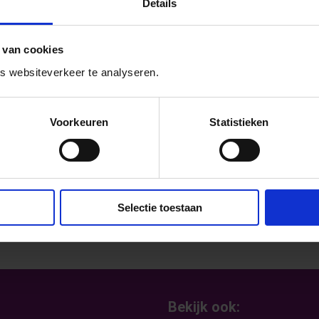
e vier jaar. Alle Nijmeegse basisscholen,
Details
ijs en mbo‑scholen doen mee.
 van cookies
n het convenant ondertekend. Ook doen de
 websiteverkeer te analyseren.
ol lieten leerlingen en jongeren met
Voorkeuren
Statistieken
een zichzelf kan zijn op school.
Selectie toestaan
Bekijk ook: