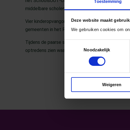
het SchoolsOUT‑convenant getekend voor de komend
Toestemming
middelbare scholen, scholen voor speciaal onderw
Deze website maakt gebruik
Vier kinderopvangorganisaties uit Nijmegen hebbe
gemeenten in het Rijk van Nijmegen mee.
We gebruiken cookies om ons
Tijdens de paarse spotlights op een Nijmeegse scho
Toestemmingsselectie
Noodzakelijk
optredens zien waarom het zo belangrijk is dat ieder
Weigeren