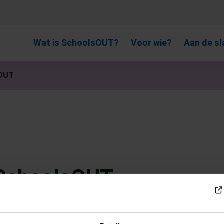
, gebruik de pijlen om omhoog en omlaag te gaan naar de gewen
Wat is SchoolsOUT?
Voor wie?
Aan de sl
sOUT
 SchoolsOUT
, regenboogpartners, gemeenten en de GGD