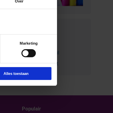
Over
Contact met
SchoolsOUT
Marketing
Stuur ons een e-mail
Bel met Schoolsout
Alles toestaan
Populair