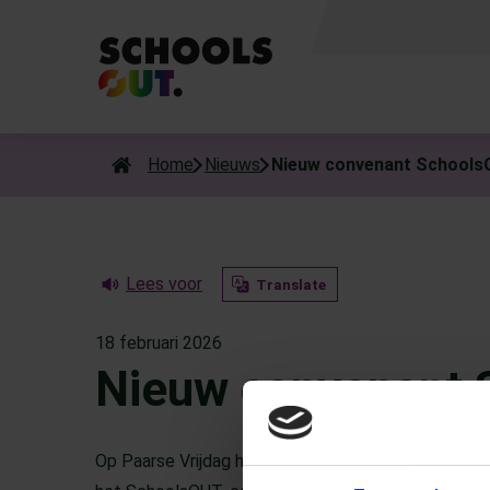
Als de resultaten voor automatisch aanvullen beschikbaar zijn
Home
Nieuws
Nieuw convenant School
Lees voor
Translate
18 februari 2026
Nieuw convenant
Op Paarse Vrijdag hebben kinderopvang, onderwijs