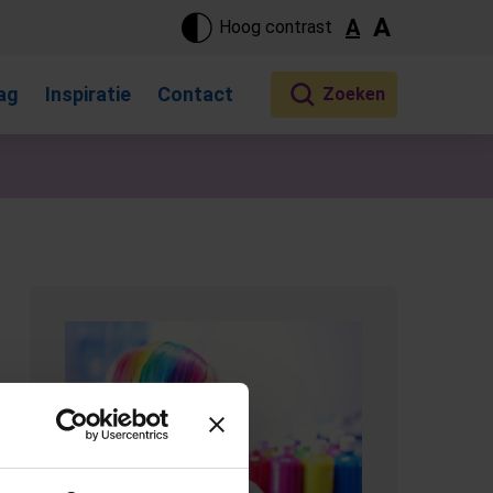
ste pagina. Touch-apparaat gebruikers, bewegen door aanraking 
A
A
Hoog contrast
ag
Inspiratie
Contact
(Opent in een nieuw tabblad)