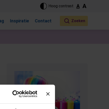
ste pagina. Touch-apparaat gebruikers, bewegen door aanraking 
A
A
Hoog contrast
ag
Inspiratie
Contact
(Opent in een nieuw tabblad)