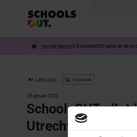
Als de resultaten voor automatisch aanvullen beschikbaar zijn
Home
Nieuws
SchoolsOUT-pilot in de pr
Lees voor
Translate
28 januari 2022
SchoolsOUT-pilot i
Utrecht