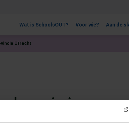
, gebruik de pijlen om omhoog en omlaag te gaan naar de gewen
Wat is SchoolsOUT?
Voor wie?
Aan de sl
ovincie Utrecht
n de provincie