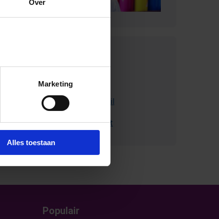
Over
Contact met
SchoolsOUT
Marketing
Stuur ons een e-mail
Bel met Schoolsout
Alles toestaan
Populair