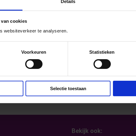
Details
rlei moois te doen. Zo liet de Provincie
choolklimaat rond seksuele en
 van cookies
holen. Dat doen ze samen met de steden
 websiteverkeer te analyseren.
 SchoolsOUT-aanpak als voorbeeld. En daar
want nu gaan ook Utrechtse leerlingen de
ging met Movisie in gesprek over de pilot.
Voorkeuren
Statistieken
Selectie toestaan
Bekijk ook: