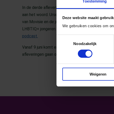
Toestemming
In de derde aflevering van een podcastreeks ove
aan het woord. Ursela van Dijk gaat dan in gespre
Deze website maakt gebruik
van Movisie en de jongeren Dagmar en Rozanne va
We gebruiken cookies om ons
LHBTIQ+ jongeren. Benieuwd wat ze te vertellen he
podcast.
(Opent in een nieuw tabblad)
Toestemmingsselectie
Noodzakelijk
Vanaf 9 juni komt er vier weken lang elke donderda
afleveringen gaan over zichtbaarheid, zorg & welzijn 
Weigeren