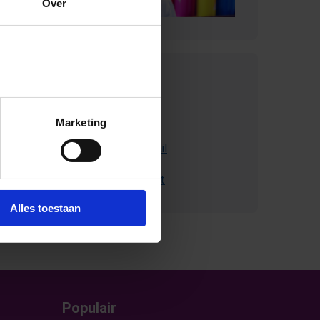
Over
Contact met
SchoolsOUT
Marketing
Stuur ons een e-mail
Bel met Schoolsout
Alles toestaan
Populair