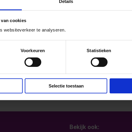
Details
r Regenbooggemeenten hoor je SchoolsOUT
k met Simon Timmerman en Niels van Kleef
 van cookies
n de Rainbow Academy over aandacht voor
 websiteverkeer te analyseren.
bben? Luister vanaf 23 juni naar deze
Voorkeuren
Statistieken
g een nieuwe aflevering. De andere
en veiligheid.
Selectie toestaan
Bekijk ook: