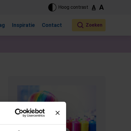
ste pagina. Touch-apparaat gebruikers, bewegen door aanraking 
A
A
Hoog contrast
ag
Inspiratie
Contact