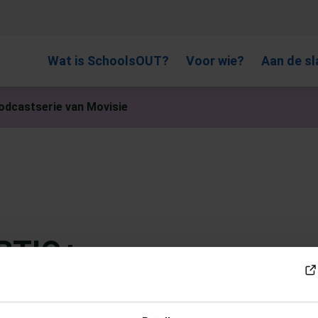
, gebruik de pijlen om omhoog en omlaag te gaan naar de gewen
Wat is SchoolsOUT?
Voor wie?
Aan de sl
dcastserie van Movisie
BTIQ+
Movisie