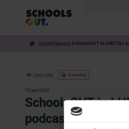
Als de resultaten voor automatisch aanvullen beschikbaar zijn
Home
Nieuws
SchoolsOUT in LHBTIQ+ po
Lees voor
Translate
10 juni 2022
SchoolsOUT in LH
podcastserie van 