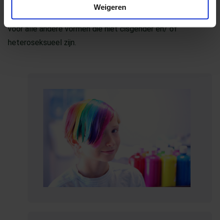
*Lhbtiqa+ staat voor lesbisch, homoseksueel, biseksueel,
Weigeren
transgender, intersekse, queer en aseksueel. De + staat
voor alle andere vormen die niet cisgender en/ of
heteroseksueel zijn.