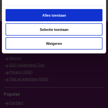
Bel met Schoolsout
Alles toestaan
Selectie toestaan
Weigeren
Bekijk ook:
Nieuws
GGD Gelderland-Zuid
Privacy (GGD)
Tips en klachten (GGD)
Populair
Contact